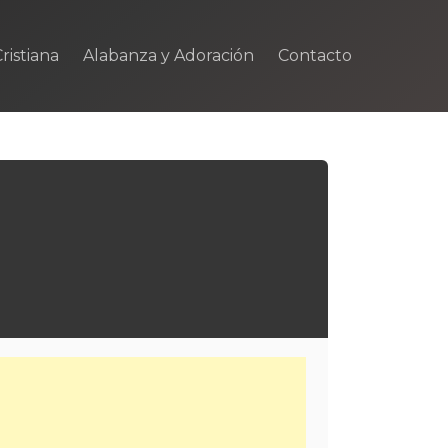
ristiana
Alabanza y Adoración
Contacto
m
rtir