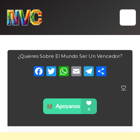
Skip
to
content
¿Quieres Sobre El Mundo Ser Un Vencedor?
Facebook
Twitter
WhatsApp
Email
Telegra
Compa