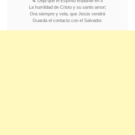
4.
Deja que el Espíritu implante en ti
La humildad de Cristo y su santo amor;
Ora siempre y vela, que Jesús vendrá
Guarda el contacto con el Salvador.