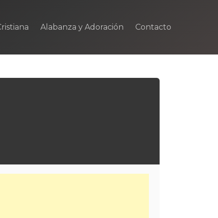
ristiana
Alabanza y Adoración
Contacto
m
rtir