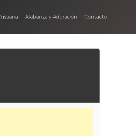
ristiana
Alabanza y Adoración
Contacto
m
rtir