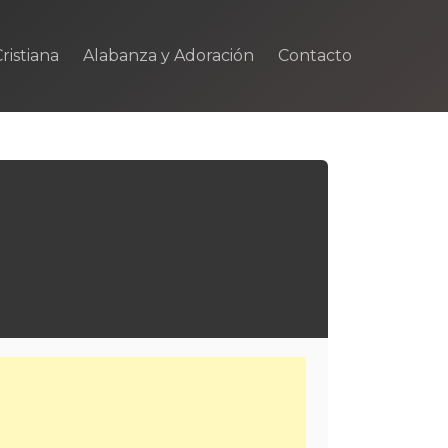
ristiana
Alabanza y Adoración
Contacto
m
rtir