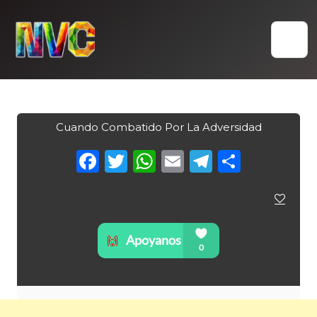
Skip
to
content
Cuando Combatido Por La Adversidad
Facebook
Twitter
WhatsApp
Email
Telegra
Compa