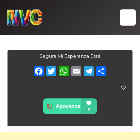
Skip
to
content
Segura Mi Esperanza Está
Facebook
Twitter
WhatsApp
Email
Telegra
Compa