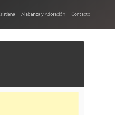
ristiana
Alabanza y Adoración
Contacto
m
rtir