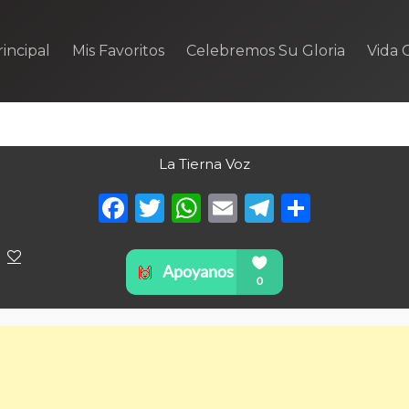
incipal
Mis Favoritos
Celebremos Su Gloria
Vida C
La Tierna Voz
Facebook
Twitter
WhatsApp
Email
Telegra
Compa