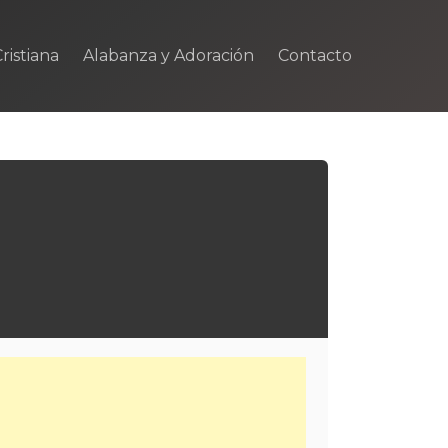
ristiana
Alabanza y Adoración
Contacto
m
rtir