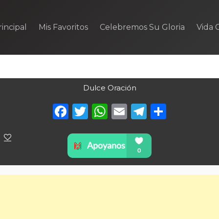
incipal
Mis Favoritos
Celebremos Su Gloria
Vida C
Dulce Oración
Facebook
Twitter
WhatsApp
Email
Telegra
Compa