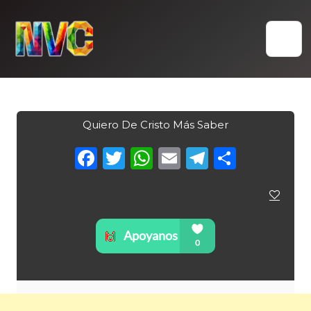
Skip
to
content
Quiero De Cristo Más Saber
Facebook
Twitter
WhatsApp
Email
Telegra
Compa