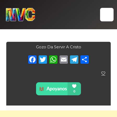
Skip
to
content
Gozo Da Servir A Cristo
Facebook
Twitter
WhatsApp
Email
Telegra
Compa