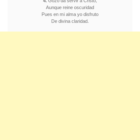
4.
Gozo da servir a Cristo,
Aunque reine oscuridad
Pues en mi alma yo disfruto
De divina claridad.