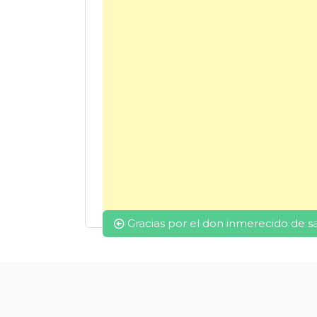
Navegación
Gracias por el don inmerecido de s
de
entradas