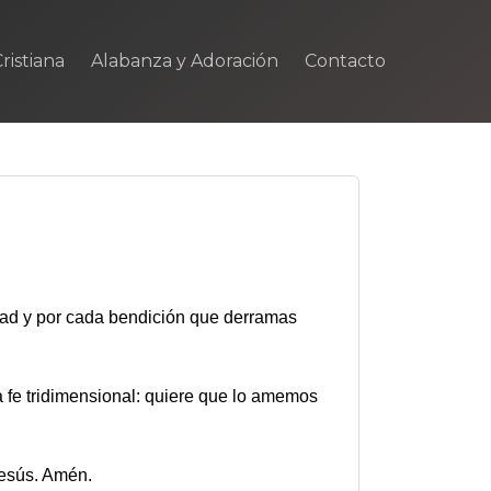
ristiana
Alabanza y Adoración
Contacto
dad y por cada bendición que derramas
a fe tridimensional: quiere que lo amemos
Jesús. Amén.